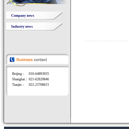
Company news
Industry news
Beijing：
010-64893935
Shanghai：
021-62820846
Tianjin：
022-23708615