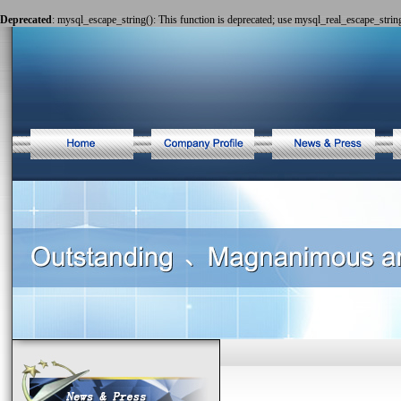
Deprecated
: mysql_escape_string(): This function is deprecated; use mysql_real_escape_string